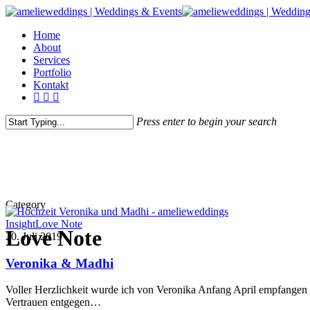
Home
About
Services
Portfolio
Kontakt
Press enter to begin your search
Category
Insight
Love Note
Love Note
20. Juli 2019
Veronika & Madhi
Voller Herzlichkeit wurde ich von Veronika Anfang April empfangen 
Vertrauen entgegen…