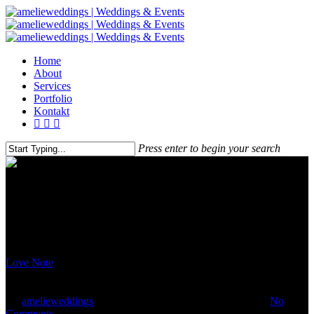
Home
About
Services
Portfolio
Kontakt
Press enter to begin your search
Love Note
Katja & Thomas
By
amelieweddings
26. September 2021
Januar 17th, 2023
No
Comments